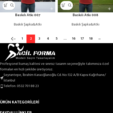
Baskılı Atkı 007
Baskılı Atkı 008
Baskılı Şapka&Atkı
Baskılı Şapka&Atkı
←
1
2
3
4
5
…
16
17
18
→
Profesyonel kumaş kalitesi ve sınırsız tasarım seçeneğiyle takımınıza özel
formaları en hızlı şekilde üretiyoruz.
Seyrantepe, İbrahim Karaoğlanoğlu Cd. No:132 A/B Kapısı Kağıthane/
İstanbul
Telefon: 0532 701 88 23
ÜRÜN KATEGORİLERİ
FAYDALI LİNKLER