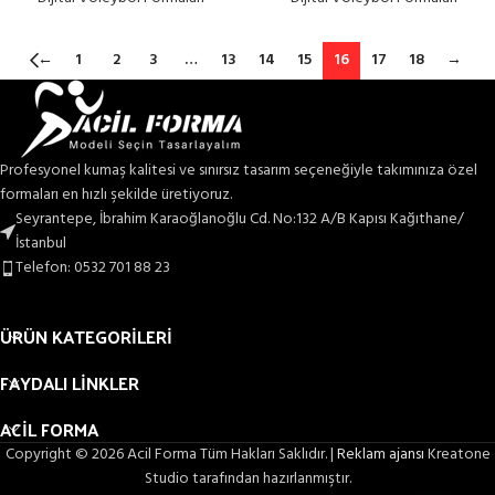
←
1
2
3
…
13
14
15
16
17
18
→
Profesyonel kumaş kalitesi ve sınırsız tasarım seçeneğiyle takımınıza özel
formaları en hızlı şekilde üretiyoruz.
Seyrantepe, İbrahim Karaoğlanoğlu Cd. No:132 A/B Kapısı Kağıthane/
İstanbul
Telefon: 0532 701 88 23
ÜRÜN KATEGORİLERİ
FAYDALI LİNKLER
ACİL FORMA
Copyright © 2026 Acil Forma Tüm Hakları Saklıdır. |
Reklam ajansı
Kreatone
Studio tarafından hazırlanmıştır.