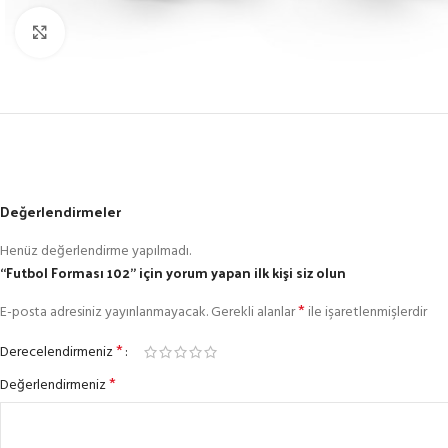
Büyütmek için tıklayın
Değerlendirmeler
Henüz değerlendirme yapılmadı.
“Futbol Forması 102” için yorum yapan ilk kişi siz olun
*
E-posta adresiniz yayınlanmayacak.
Gerekli alanlar
ile işaretlenmişlerdir
*
Derecelendirmeniz
*
Değerlendirmeniz