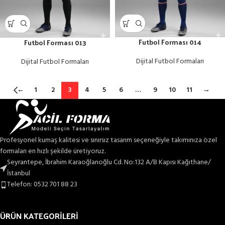
Futbol Forması 014
Futbol Forması 013
Dijital Futbol Formaları
Dijital Futbol Formaları
←
1
2
3
4
5
6
…
9
10
11
→
Profesyonel kumaş kalitesi ve sınırsız tasarım seçeneğiyle takımınıza özel
formaları en hızlı şekilde üretiyoruz.
Seyrantepe, İbrahim Karaoğlanoğlu Cd. No:132 A/B Kapısı Kağıthane/
İstanbul
Telefon: 0532 701 88 23
ÜRÜN KATEGORİLERİ