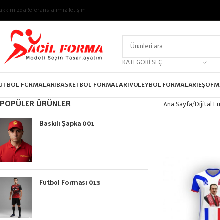
akkımızda
Referanslarımız
İletişim
KATEGORI SEÇ
UTBOL FORMALARI
BASKETBOL FORMALARI
VOLEYBOL FORMALARI
EŞOFM
POPÜLER ÜRÜNLER
Ana Sayfa
Dijital 
Baskılı Şapka 001
Futbol Forması 013