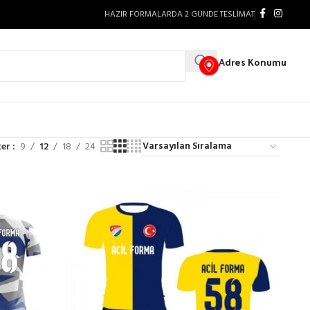
HAZIR FORMALARDA 2 GÜNDE TESLİMAT
Adres Konumu
ter
9
12
18
24