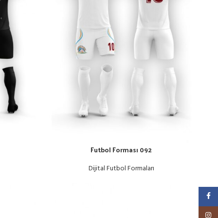
Futbol Forması 092
Dijital Futbol Formaları
Faceb
Insta